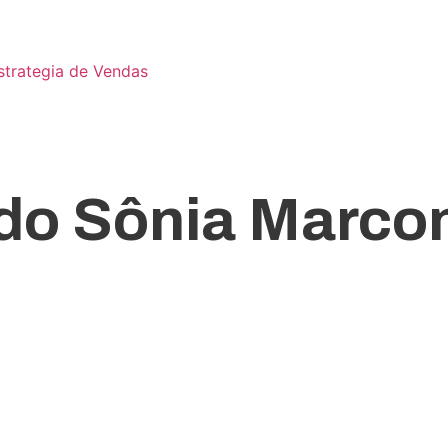
strategia de Vendas
ondes • Colégio
 • Website • Web
ado Sônia Marco